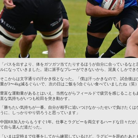
「パスを出すより、体をガツガツ当てたりするほうが自分に合っているなと
ルになっていきました。逆に派手なプレーができないから、泥臭くしかでき
そこからは文字通りの汗かき役となった。「僕は汗っかきなので、試合後は
重が3〜4kg減るぐらいで、次の日はご飯を5合ぐらい食べていましたね（笑
豊富な運動量があるとはいえ、当然ながらフィールドで疲労を感じることも
直な気持ちがいつも松田を突き動かす。
「勝ちたい気持ちが一番。自分が相手に追いつけなかったせいで負けたくは
うに、しっかりやり切ろうと思っています」
中国RR加入からもうすぐ1年。仕事とラグビーを両立するハードな日々だが
て自ら選んだ道だった。
「いまは定時まで仕事をしてから練習しているけど、ラグビーを辞めたあと