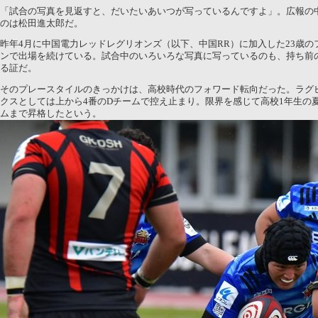
「試合の写真を見返すと、だいたいあいつが写っているんですよ」。広報の
のは松田進太郎だ。
昨年4月に中国電力レッドレグリオンズ（以下、中国RR）に加入した23歳
ンで出場を続けている。試合中のいろいろな写真に写っているのも、持ち前
る証だ。
そのプレースタイルのきっかけは、高校時代のフォワード転向だった。ラグ
クスとしては上から4番のDチームで控え止まり。限界を感じて高校1年生の
ムまで昇格したという。