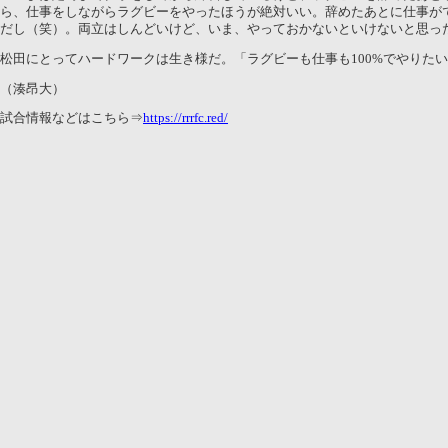
ら、仕事をしながらラグビーをやったほうが絶対いい。辞めたあとに仕事が
だし（笑）。両立はしんどいけど、いま、やっておかないといけないと思っ
松田にとってハードワークは生き様だ。「ラグビーも仕事も100%でやりた
（湊昂大）
試合情報などはこちら⇒
https://rrrfc.red/