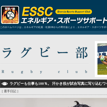
このホームページは，エネルギアの社員・社員OBからの寄付金により，エネルギア・スポーツサポ
ラグビーも仕事も100％。 汗かき役が試合写真に写り込むワ
［ 選手日記 ］