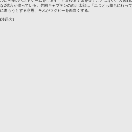
ルに今季のベストゲームをします」と最後まで気を抜くことはない。入替戦
な2試合が残っている。共同キャプテンの西川太郎は「二つとも勝ちに行っ
に進もうとする意思、それがラグビーを面白くする。
(湊昂大)