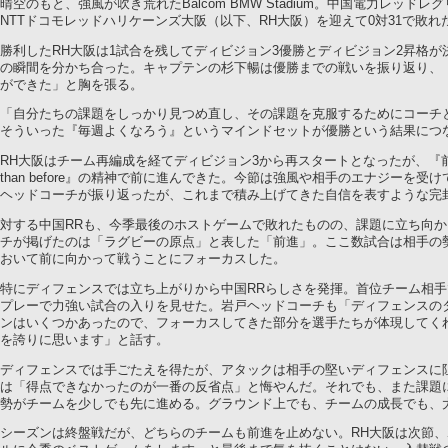
晴空のもと、強風が吹き荒れたBalcom BMW Stadium。中国電力レッ
NTTドコモレッドハリケーンズ大阪（以下、RH大阪）を迎えて0対31で敗れ
勝利したRH大阪は1試合を残してディビジョン3優勝とディビジョン2昇格
の瞬間を分かち合った。キャプテンの杉下暢は優勝までの戦いを振り返り、
ができた」と胸を張る。
「自分たちの課題をしっかり見つめ直し、その課題を克服するためにコーチ
そういった『毎週よくなろう』というマインドセットが優勝という結果につ
RH大阪はチーム再編成を経てディビジョン3から再スタートとなったが、『前回
than before』の精神で前に進んできた。今節は強風や相手のエナジーを
ヘッドコーチが振り返ったが、これまで積み上げてきた自信を表すような完
対する中国RRも、今季最後のホストゲームで敗れたものの、課題に立ち向
チが掲げたのは「ラグビーの原点」と表した「前進」。ここ数試合は相手の
おいて前に向かって戦うことにフォーカスした。
特にディフェンスでは立ち上がりから中国RRらしさを発揮。首位チーム相
プレーで力強い試合の入りを見せた。岩戸ヘッドコーチも「ディフェンスの
ンはいくつかあったので、フォーカスしてきた部分を選手たちが体現してく
を誇りに思います」と話す。
ディフェンスでは手ごたえを得たが、アタックは相手の堅いディフェンスに
は「得点できなかったのが一番の反省点」と悔やんだ。それでも、また課題
勢がチームを少しでも先に進める。グラウンド上でも、チームの成長でも、
シーズンは終盤戦だが、どちらのチームも前進を止めない。RH大阪は次節