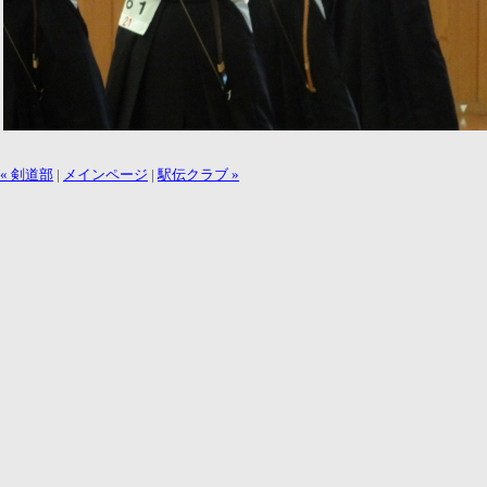
« 剣道部
|
メインページ
|
駅伝クラブ »