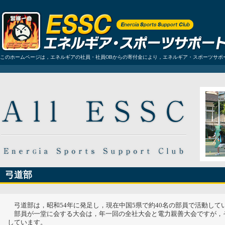
このホームページは，エネルギアの社員・社員OBからの寄付金により，エネルギア・スポーツサポ
弓道部
弓道部は，昭和54年に発足し，現在中国5県で約40名の部員で活動して
部員が一堂に会する大会は，年一回の全社大会と電力親善大会ですが，
しています。