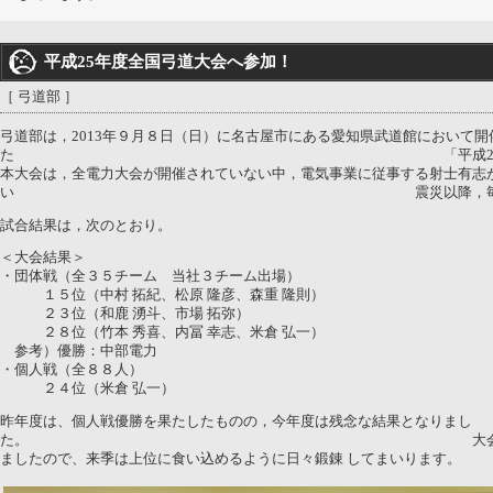
平成25年度全国弓道大会へ参加！
［ 弓道部 ］
弓道部は，2013年９月８日（日）に名古屋市にある愛知県武道館において開
た 「平成25年度全国弓道大会
本大会は，全電力大会が開催されていない中，電気事業に従事する射士有志
い 震災以降，毎年開催され
試合結果は，次のとおり。
＜大会結果＞
・団体戦（全３５チーム 当社３チーム出場）
１５位（中村 拓紀、松原 隆彦、森重 隆則）
２３位（和鹿 湧斗、市場 拓弥）
２８位（竹本 秀喜、内冨 幸志、米倉 弘一）
参考）優勝：中部電力
・個人戦（全８８人）
２４位（米倉 弘一）
昨年度は、個人戦優勝を果たしたものの，今年度は残念な結果となりまし
た。 大会理事会にて来年度も開
ましたので、来季は上位に食い込めるように日々鍛錬 してまいります。